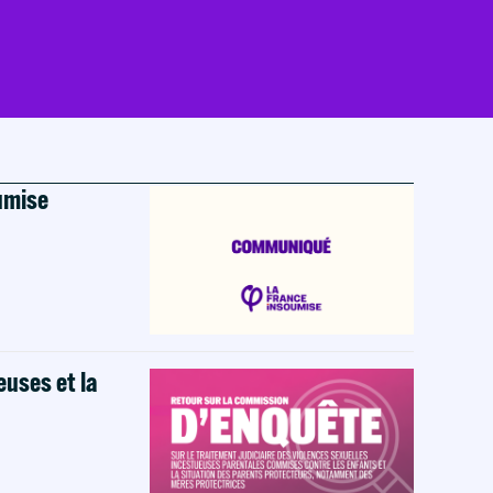
oumise
euses et la