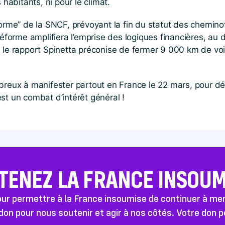
 habitants, ni pour le climat.
forme” de la SNCF, prévoyant la fin du statut des chemino
réforme amplifiera l’emprise des logiques financières, au 
 le rapport Spinetta préconise de fermer 9 000 km de voi
breux à manifester partout en France le 22 mars, pour dé
st un combat d’intérêt général !
TENEZ LA FRANCE INSOUMI
pour permettre à la France insoumise de continuer à m
don pour nous soutenir et agir à nos côtés. Votre don 