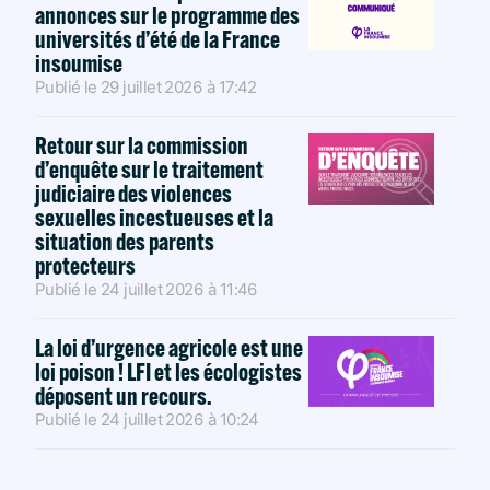
annonces sur le programme des
universités d’été de la France
insoumise
Publié le
29 juillet 2026
à
17:42
Retour sur la commission
d’enquête sur le traitement
judiciaire des violences
sexuelles incestueuses et la
situation des parents
protecteurs
Publié le
24 juillet 2026
à
11:46
La loi d’urgence agricole est une
loi poison ! LFI et les écologistes
déposent un recours.
Publié le
24 juillet 2026
à
10:24