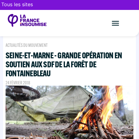
Tous les sites
Le mouveme
FAIRE UN DON
ACTUALITÉS DU MOUVEMENT
SEINE-ET-MARNE - GRANDE OPÉRATION EN
SOUTIEN AUX SDF DE LA FORÊT DE
FONTAINEBLEAU
24 FÉVRIER 2018