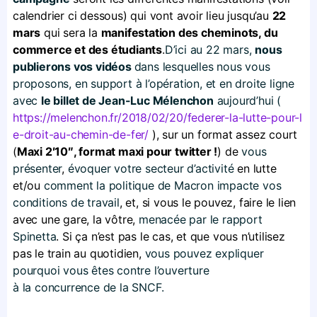
calendrier ci dessous) qui vont avoir lieu jusqu’au
22
mars
qui sera la
manifestation des cheminots, du
commerce et des étudiants
.
D’ici au 22 mars,
nous
publierons vos vidéos
dans lesquelles nous vous
proposons, en support à l’opération, et en droite ligne
avec
le billet de Jean-Luc Mélenchon
aujourd’hui (
https://​melenchon​.fr/​2​0​1​8​/​0​2​/​2​0​/​f​e​d​e​r​e​r​-​l​a​-​l​u​t​t​e​-​p​o​u​r​-​l​
e​-​d​r​o​i​t​-​a​u​-​c​h​e​m​i​n​-​d​e​-​f​er/
), sur un format assez court
(
Maxi 2′10″, format maxi pour twitter !
) de
vous
présenter
,
évoquer votre secteur d’activité
en lutte
et/ou
comment la politique de Macron impacte vos
conditions de travail
, et, si vous le pouvez, faire le lien
avec une gare, la vôtre,
menacée par le rapport
Spinetta
. Si ça n’est pas le cas, et que vous n’utilisez
pas le train au quotidien,
vous pouvez expliquer
pourquoi vous êtes contre l’ouverture
à la concurrence de la SNCF.