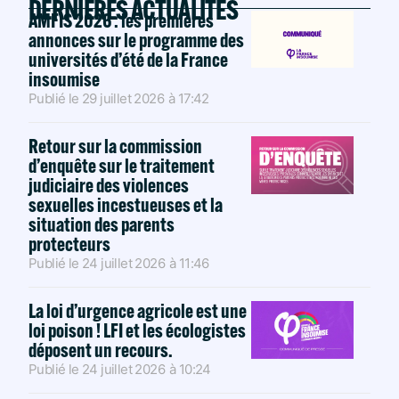
DERNIÈRES ACTUALITÉS
AMFIS 2026 : les premières
annonces sur le programme des
universités d’été de la France
insoumise
Publié le
29 juillet 2026
à
17:42
Retour sur la commission
d’enquête sur le traitement
judiciaire des violences
sexuelles incestueuses et la
situation des parents
protecteurs
Publié le
24 juillet 2026
à
11:46
La loi d’urgence agricole est une
loi poison ! LFI et les écologistes
déposent un recours.
Publié le
24 juillet 2026
à
10:24