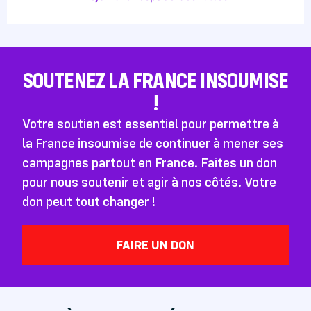
SOUTENEZ LA FRANCE INSOUMISE
!
Votre soutien est essentiel pour permettre à
la France insoumise de continuer à mener ses
campagnes partout en France. Faites un don
pour nous soutenir et agir à nos côtés. Votre
don peut tout changer !
FAIRE UN DON