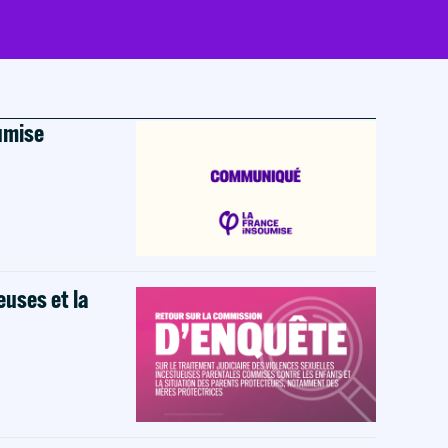
oumise
euses et la