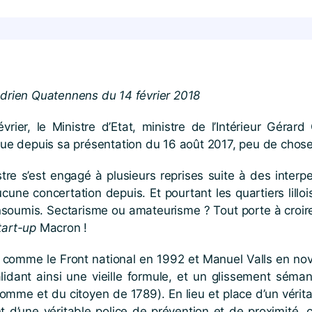
rien Quatennens du 14 février 2018
er, le Ministre d’Etat, ministre de l’Intérieur Gérard
 que depuis sa présentation du 16 août 2017, peu de chose
tre s’est engagé à plusieurs reprises suite à des interpe
cune concertation depuis. Et pourtant les quartiers lillo
nsoumis. Sectarisme ou amateurisme ? Tout porte à croire
tart-up
Macron !
t comme le Front national en 1992 et Manuel Valls en 
alidant ainsi une vieille formule, et un glissement séma
l’Homme et du citoyen de 1789). En lieu et place d’un véri
t d’une véritable police de prévention et de proximité, 