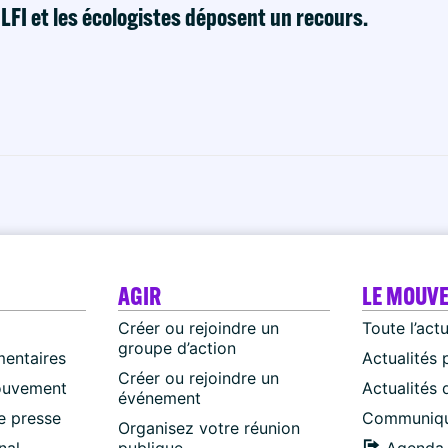
! LFI et les écologistes déposent un recours.
AGIR
LE MOUV
Créer ou rejoindre un
Toute l’act
groupe d’action
mentaires
Actualités 
Créer ou rejoindre un
ouvement
Actualités
événement
 presse
Communiqu
Organisez votre réunion
nal
publique
Agenda 