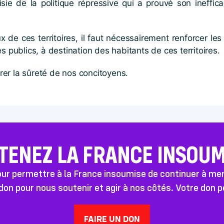
sie de la politique répressive qui a prouvé son ineffica
 de ces territoires, il faut nécessairement renforcer les
s publics, à destination des habitants de ces territoires.
urer la sûreté de nos concitoyens.
TENEZ LA FRANCE INSOUMI
pour permettre à la France insoumise de continuer à m
don pour nous soutenir et agir à nos côtés. Votre don 
FAIRE UN DON