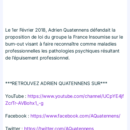
Le 1er Février 2018, Adrien Quatennens défendait la
proposition de loi du groupe la France Insoumise sur le
burn-out visant à faire reconnaître comme maladies
professionnelles les pathologies psychiques résultant
de l’épuisement professionnel.
***RETROUVEZ ADRIEN QUATENNENS SUR***
YouTube :
https://​www​.youtube​.com/​c​h​a​n​n​e​l​/​U​C​p​Y​E​4​j​f​
Z​c​r​T​r​-​A​V​B​o​h​x​1​_-g
Facebook :
https://​www​.facebook​.com/​A​Q​u​a​t​e​n​n​e​ns/
Twitter :
https://​twitter​.com/​A​Q​u​a​t​e​n​n​ens