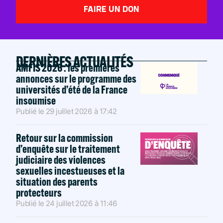
FAIRE UN DON
DERNIÈRES ACTUALITÉS
AMFIS 2026 : les premières
annonces sur le programme des
universités d’été de la France
insoumise
Publié le
29 juillet 2026
à
17:42
Retour sur la commission
d’enquête sur le traitement
judiciaire des violences
sexuelles incestueuses et la
situation des parents
protecteurs
Publié le
24 juillet 2026
à
11:46