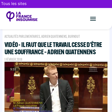
Tous les sites
Le mouveme
FAIRE UN DON
ACTUALITÉS PARLEMENTAIRES
,
ADRIEN QUATENNENS
,
BURNOUT
VIDÉO - IL FAUT QUE LE TRAVAIL CESSE D’ÊTRE
UNE SOUFFRANCE – ADRIEN QUATENNENS
1 FÉVRIER 2018