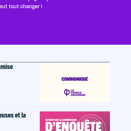
peut tout changer !
oumise
euses et la