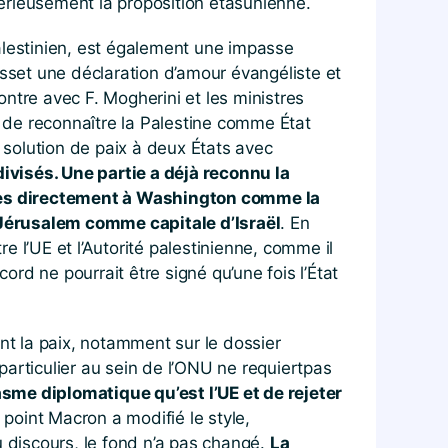
rieusement la proposition étasunienne.
alestinien, est également une impasse
set une déclaration d’amour évangéliste et
ontre avec F. Mogherini et les ministres
 de reconnaître la Palestine comme État
solution de paix à deux États avec
ivisés. Une partie a déjà reconnu la
rdres directement à Washington comme la
 Jérusalem comme capitale d’Israël
. En
re l’UE et l’Autorité palestinienne, comme il
ord ne pourrait être signé qu’une fois l’État
nt la paix, notamment sur le dossier
 particulier au sein de l’ONU ne requiertpas
lasme diplomatique qu’est l’UE et de rejeter
 point Macron a modifié le style,
 discours, le fond n’a pas changé.
La