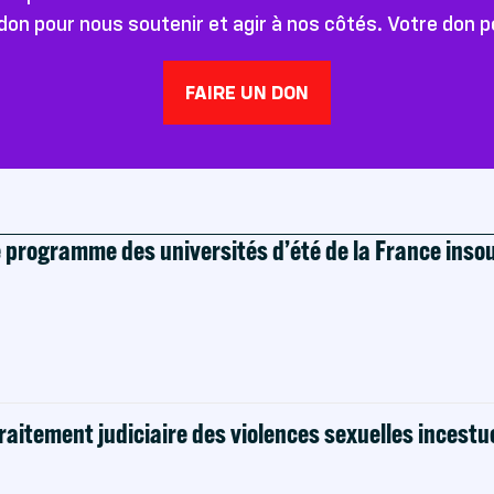
don pour nous soutenir et agir à nos côtés. Votre don 
FAIRE UN DON
e programme des universités d’été de la France ins
raitement judiciaire des violences sexuelles incestu