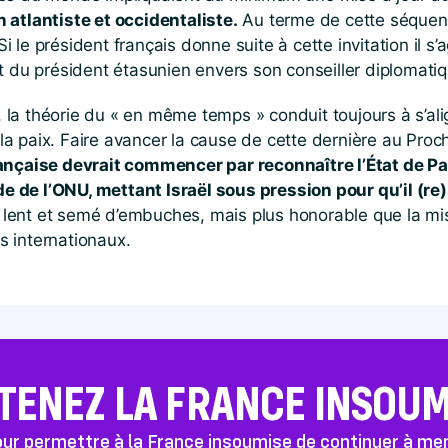
 atlantiste et occidentaliste.
Au terme de cette séquence 
Si le président français donne suite à cette invitation il s’
t du président étasunien envers son conseiller diplomatiqu
, la théorie du « en même temps » conduit toujours à s’alig
a paix. Faire avancer la cause de cette dernière au Proc
ançaise devrait commencer par reconnaître l’État de Pa
ide de l’ONU, mettant Israël sous pression pour qu’il (r
lent et semé d’embuches, mais plus honorable que la mi
és internationaux.
TENEZ LA FRANCE INSOUMI
pour permettre à la France insoumise de continuer à m