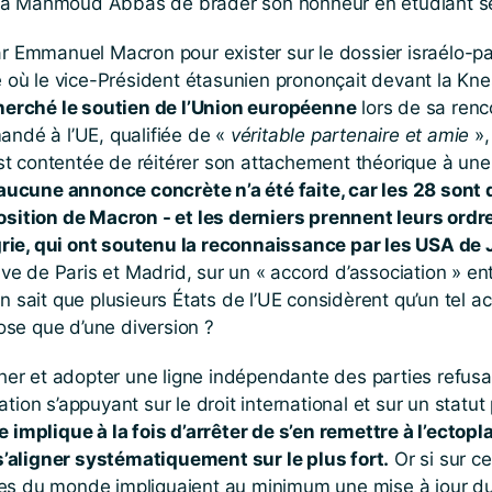
 à Mahmoud Abbas de brader son honneur en étudiant sé
ar Emmanuel Macron pour exister sur le dossier israélo-p
ù le vice-Président étasunien prononçait devant la Knes
rché le soutien de l’Union européenne
lors de sa renc
andé à l’UE, qualifiée de «
véritable partenaire et amie
»,
t contentée de réitérer son attachement théorique à une 
aucune annonce concrète n’a été faite, car les 28 sont d
 position de Macron - et les derniers prennent leurs o
rie, qui ont soutenu la reconnaissance par les USA de
ive de Paris et Madrid, sur un « accord d’association » ent
 sait que plusieurs États de l’UE considèrent qu’un tel acc
hose que d’une diversion ?
ncher et adopter une ligne indépendante des parties refusa
ion s’appuyant sur le droit international et sur un statut
le implique à la fois d’arrêter de s’en remettre à l’ectop
’aligner systématiquement sur le plus fort.
Or si sur ce
es du monde impliquaient au minimum une mise à jour du