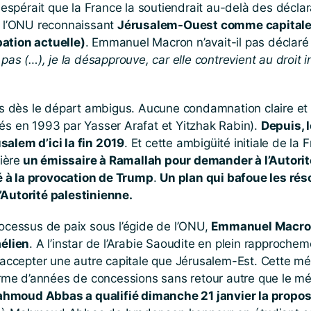
e espérait que la France la soutiendrait au-delà des décla
de l’ONU reconnaissant
Jérusalem-Ouest comme capitale 
ation actuelle)
. Emmanuel Macron n’avait-il pas déclaré
pas (…), je la désapprouve, car elle contrevient au droit i
 dès le départ ambigus. Aucune condamnation claire et 
nés en 1993 par Yasser Arafat et
Yitzhak
Rabin).
Depuis, 
lem d’ici la fin 2019
. Et cette ambigüité initiale de l
ière
un émissaire à Ramallah pour demander à l’Autorité
é à la provocation de Trump
.
Un plan qui bafoue les rés
’Autorité palestinienne.
rocessus de paix sous l’égide de l’ONU,
Emmanuel Macron 
élien
. A l’instar de l’Arabie Saoudite en plein rapproche
 d’accepter une autre capitale que Jérusalem-Est. Cette
me d’années de concessions sans retour autre que le mé
ahmoud Abbas a qualifié dimanche 21 janvier la propo