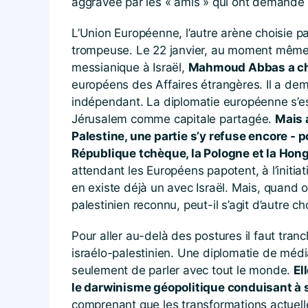
aggravée par les « amis » qui ont demandé
L’Union Européenne, l’autre arène choisie p
trompeuse. Le 22 janvier, au moment même o
messianique à Israël,
Mahmoud Abbas a che
européens des Affaires étrangères. Il a dem
indépendant. La diplomatie européenne s’es
Jérusalem comme capitale partagée.
Mais 
Palestine, une partie s’y refuse encore -
République tchèque, la Pologne et la Hong
attendant les Européens papotent, à l’initiat
en existe déjà un avec Israël. Mais, quand on
palestinien reconnu, peut-il s’agit d’autre c
Pour aller au-delà des postures il faut tra
israélo-palestinien. Une diplomatie de médiat
seulement de parler avec tout le monde.
El
le darwinisme géopolitique conduisant à s
comprenant que les transformations actuell