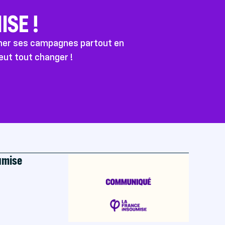
SE !
ener ses campagnes partout en
peut tout changer !
oumise