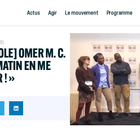
Actus
Agir
Le mouvement
Programme
REL
LE] OMER M. C.
 MATIN EN ME
 ! »