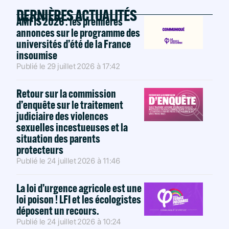
DERNIÈRES ACTUALITÉS
AMFIS 2026 : les premières
annonces sur le programme des
universités d’été de la France
insoumise
Publié le
29 juillet 2026
à
17:42
Retour sur la commission
d’enquête sur le traitement
judiciaire des violences
sexuelles incestueuses et la
situation des parents
protecteurs
Publié le
24 juillet 2026
à
11:46
La loi d’urgence agricole est une
loi poison ! LFI et les écologistes
déposent un recours.
Publié le
24 juillet 2026
à
10:24