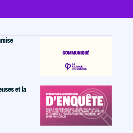
oumise
euses et la