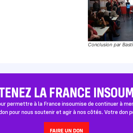
Conclusion par Bast
TENEZ LA FRANCE INSOUMI
pour permettre à la France insoumise de continuer à m
don pour nous soutenir et agir à nos côtés. Votre don 
FAIRE UN DON