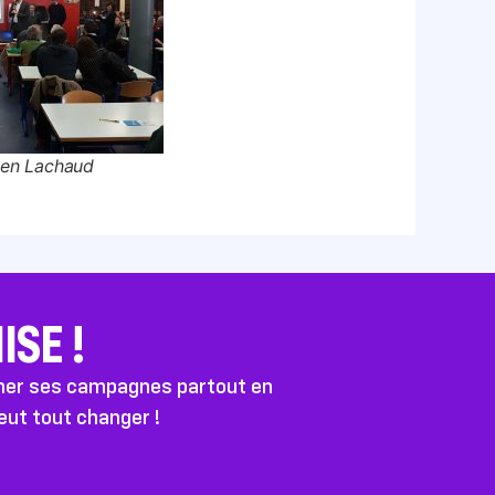
ien Lachaud
SE !
ener ses campagnes partout en
peut tout changer !