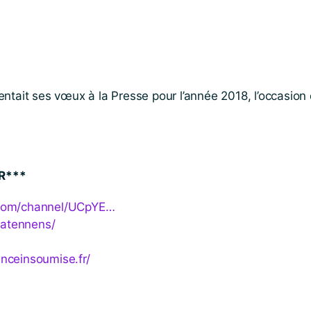
ntait ses vœux à la Presse pour l’année 2018, l’occasion 
R***
​c​h​a​n​n​e​l​/​U​C​pYE…
​e​n​n​e​ns/
ranceinsoumise​.fr/