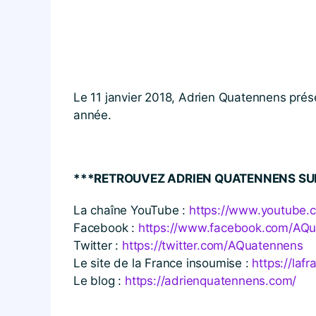
Le 11 janvier 2018, Adrien Quatennens prése
année.
***RETROUVEZ ADRIEN QUATENNENS SU
La chaîne YouTube :
https://​www​.youtube​.com/
Facebook :
https://​www​.facebook​.com/​A​Q​u​a​t
Twitter :
https://​twitter​.com/​A​Q​u​a​t​e​n​n​ens
Le site de la France insoumise :
https://​laf
Le blog :
https://​adrienquatennens​.com/