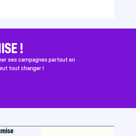
SE !
ener ses campagnes partout en
peut tout changer !
oumise