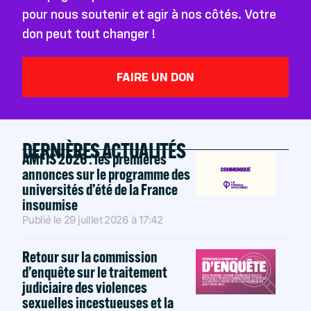
pour nous soutenir et agir à nos côtés. Votre
don peut tout changer !
FAIRE UN DON
DERNIÈRES ACTUALITÉS
AMFIS 2026 : les premières
annonces sur le programme des
universités d’été de la France
insoumise
Publié le
29 juillet 2026
à
17:42
Retour sur la commission
d’enquête sur le traitement
judiciaire des violences
sexuelles incestueuses et la