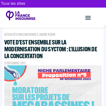
Tous les sites
Le mouveme
FAIRE UN DON
ACTUALITÉS PARLEMENTAIRES
,
SABINE RUBIN
VOTE D’EST ENSEMBLE SUR LA
MODERNISATION DU SYCTOM : L’ILLUSION DE
LA CONCERTATION
21 DÉCEMBRE 2017