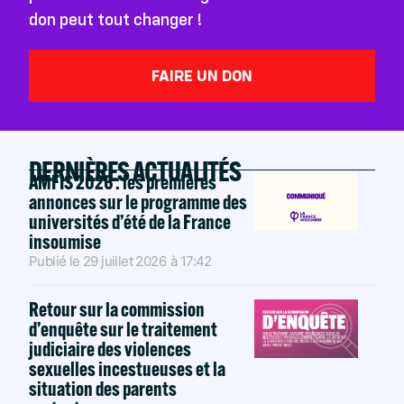
don peut tout changer !
FAIRE UN DON
DERNIÈRES ACTUALITÉS
AMFIS 2026 : les premières
annonces sur le programme des
universités d’été de la France
insoumise
Publié le
29 juillet 2026
à
17:42
Retour sur la commission
d’enquête sur le traitement
judiciaire des violences
sexuelles incestueuses et la
situation des parents