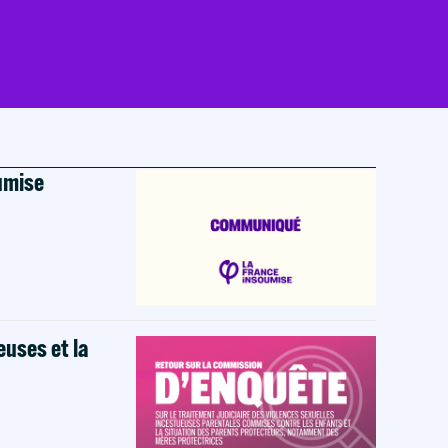
oumise
euses et la