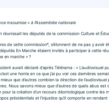
ce insoumise » à l’Assemblée nationale
réunissait les députés de la commission Culture et Éduca
s de cette commission*, s’étonnent de ne pas y avoir été
s députés En Marche étaient invités à participer à cette r
que en marche » ?
ident aurait déclaré d’après Télérama : « L’audiovisuel p
’est une honte en ce que j’ai pu voir ces dernières semai
ieux que d’autres combien la direction de l’audiovisuel 
es. Nous savons mieux que d’autres de quels abus est cap
n pour la création d’un recours déontologique contre les 
os présidentiels et l’injustice qu’il comporte en rendant 