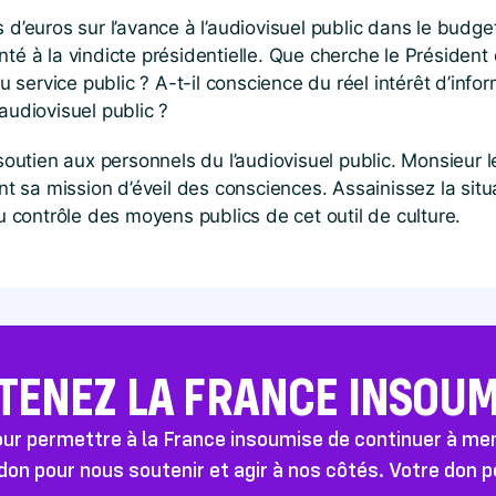
 d’euros sur l’avance à l’audiovisuel public dans le budge
nté à la vindicte présidentielle. Que cherche le Présiden
service public ? A-t-il conscience du réel intérêt d’info
audiovisuel public ?
utien aux personnels du l’audiovisuel public. Monsieur 
ent sa mission d’éveil des consciences. Assainissez la si
au contrôle des moyens publics de cet outil de culture.
TENEZ LA FRANCE INSOUMI
pour permettre à la France insoumise de continuer à m
don pour nous soutenir et agir à nos côtés. Votre don 