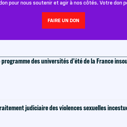
don pour nous soutenir et agir à nos côtés. Votre don 
FAIRE UN DON
e programme des universités d’été de la France ins
raitement judiciaire des violences sexuelles incestu