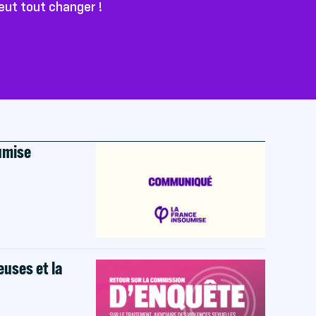
peut tout changer !
oumise
euses et la