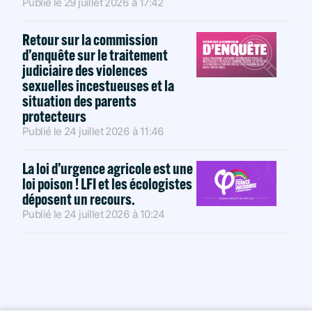
Publié le
29 juillet 2026
à
17:42
Retour sur la commission
d’enquête sur le traitement
judiciaire des violences
sexuelles incestueuses et la
situation des parents
protecteurs
Publié le
24 juillet 2026
à
11:46
La loi d’urgence agricole est une
loi poison ! LFI et les écologistes
déposent un recours.
Publié le
24 juillet 2026
à
10:24