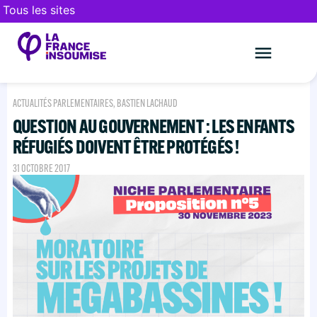
Tous les sites
Le mouveme
FAIRE UN DON
ACTUALITÉS PARLEMENTAIRES
,
BASTIEN LACHAUD
QUESTION AU GOUVERNEMENT : LES ENFANTS
RÉFUGIÉS DOIVENT ÊTRE PROTÉGÉS !
31 OCTOBRE 2017