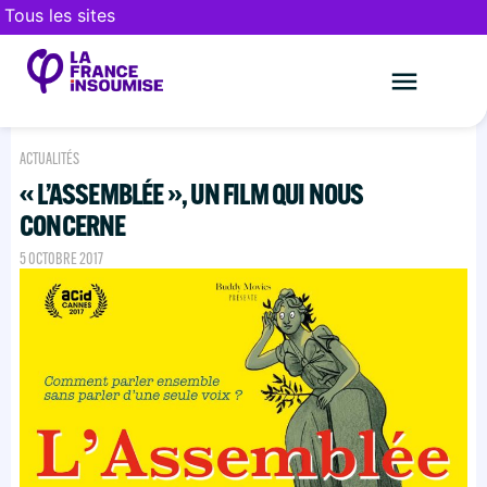
Tous les sites
Le mouveme
FAIRE UN DON
ACTUALITÉS
« L’ASSEMBLÉE », UN FILM QUI NOUS
CONCERNE
5 OCTOBRE 2017