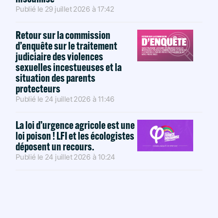
Publié le
29 juillet 2026
à
17:42
Retour sur la commission
d’enquête sur le traitement
judiciaire des violences
sexuelles incestueuses et la
situation des parents
protecteurs
Publié le
24 juillet 2026
à
11:46
La loi d’urgence agricole est une
loi poison ! LFI et les écologistes
déposent un recours.
Publié le
24 juillet 2026
à
10:24