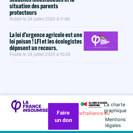
situation des parents
protecteurs
Publié le
24 juillet 2026
à
11:46
La loi d’urgence agricole est une
loi poison ! LFI et les écologistes
déposent un recours.
Publié le
24 juillet 2026
à
10:24
La charte
graphique
Faire
leftalliance.eu
Mentions
un don
légales