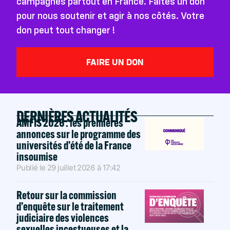
campagnes partout en France. Faites un don
pour nous soutenir et agir à nos côtés. Votre
don peut tout changer !
FAIRE UN DON
DERNIÈRES ACTUALITÉS
AMFIS 2026 : les premières
annonces sur le programme des
universités d’été de la France
insoumise
Publié le
29 juillet 2026
à
17:42
Retour sur la commission
d’enquête sur le traitement
judiciaire des violences
sexuelles incestueuses et la