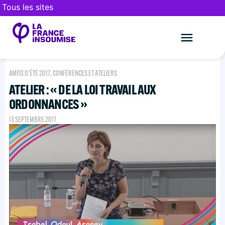
Tous les sites
Le mouveme
FAIRE UN DON
AMFIS D'ÉTÉ 2017
,
CONFÉRENCES ET ATELIERS
ATELIER : « DE LA LOI TRAVAIL AUX
ORDONNANCES »
13 SEPTEMBRE 2017