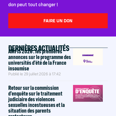
don peut tout changer !
FAIRE UN DON
DERNIÈRES ACTUALITÉS
AMFIS 2026 : les premières
annonces sur le programme des
universités d’été de la France
insoumise
Publié le
29 juillet 2026
à
17:42
Retour sur la commission
d’enquête sur le traitement
judiciaire des violences
sexuelles incestueuses et la
situation des parents