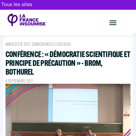
Tous les sites
Le mouveme
FAIRE UN DON
AMFIS D'ÉTÉ 2017
,
CONFÉRENCES ET ATELIERS
CONFÉRENCE : « DÉMOCRATIE SCIENTIFIQUE ET
PRINCIPE DE PRÉCAUTION » - BROM,
BOTHUREL
6 SEPTEMBRE 2017