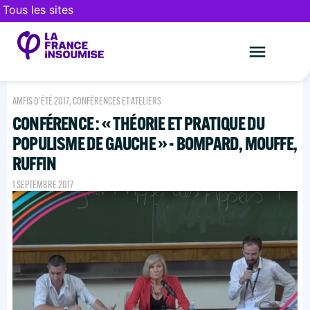
Tous les sites
Le mouveme
FAIRE UN DON
AMFIS D'ÉTÉ 2017
,
CONFÉRENCES ET ATELIERS
CONFÉRENCE : « THÉORIE ET PRATIQUE DU
POPULISME DE GAUCHE » - BOMPARD, MOUFFE,
RUFFIN
1 SEPTEMBRE 2017