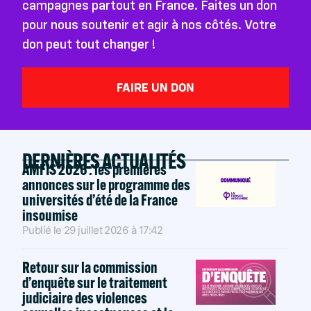
campagnes partout en France. Faites un don
pour nous soutenir et agir à nos côtés. Votre
don peut tout changer !
FAIRE UN DON
DERNIÈRES ACTUALITÉS
AMFIS 2026 : les premières
annonces sur le programme des
universités d’été de la France
insoumise
Publié le
29 juillet 2026
à
17:42
Retour sur la commission
d’enquête sur le traitement
judiciaire des violences