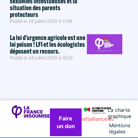
sexuelles incestueuses et la
situation des parents
protecteurs
Publié le
24 juillet 2026
à
11:46
La loi d’urgence agricole est une
loi poison ! LFI et les écologistes
déposent un recours.
Publié le
24 juillet 2026
à
10:24
La charte
graphique
Faire
leftalliance.eu
Mentions
un don
légales