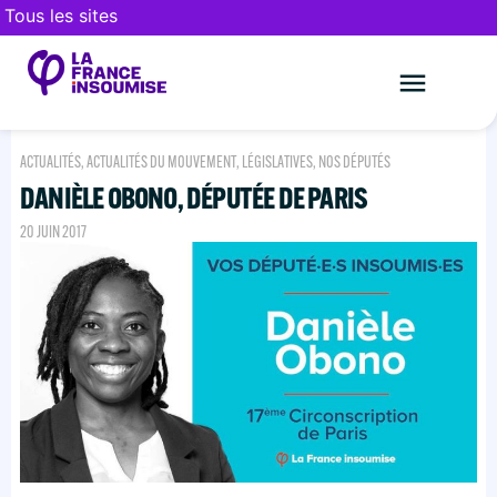
Tous les sites
Le mouveme
FAIRE UN DON
ACTUALITÉS
,
ACTUALITÉS DU MOUVEMENT
,
LÉGISLATIVES
,
NOS DÉPUTÉS
DANIÈLE OBONO, DÉPUTÉE DE PARIS
20 JUIN 2017