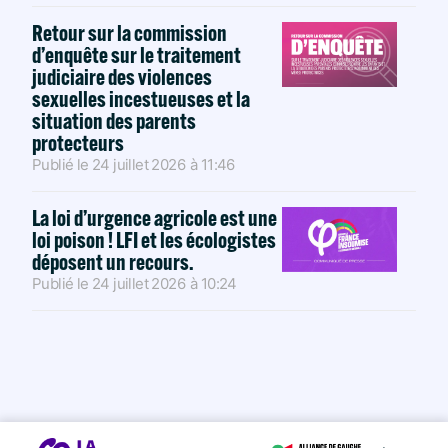
Retour sur la commission
d’enquête sur le traitement
judiciaire des violences
sexuelles incestueuses et la
situation des parents
protecteurs
Publié le
24 juillet 2026
à
11:46
La loi d’urgence agricole est une
loi poison ! LFI et les écologistes
déposent un recours.
Publié le
24 juillet 2026
à
10:24