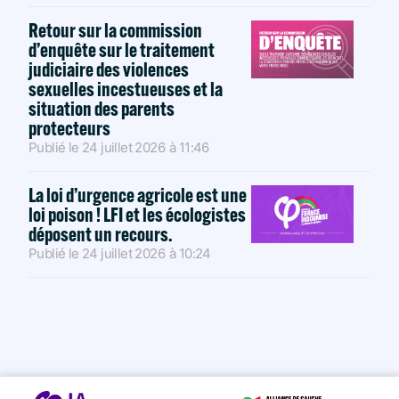
Retour sur la commission
d’enquête sur le traitement
judiciaire des violences
sexuelles incestueuses et la
situation des parents
protecteurs
Publié le
24 juillet 2026
à
11:46
La loi d’urgence agricole est une
loi poison ! LFI et les écologistes
déposent un recours.
Publié le
24 juillet 2026
à
10:24