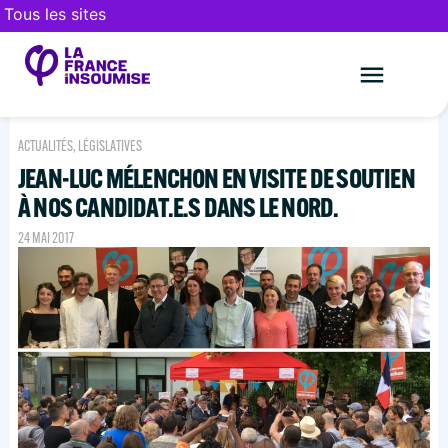
Tous les sites
Le mouveme
FAIRE UN DON
ACTUALITÉS
,
LÉGISLATIVES
JEAN-LUC MÉLENCHON EN VISITE DE SOUTIEN
À NOS CANDIDAT.E.S DANS LE NORD.
24 MAI 2017