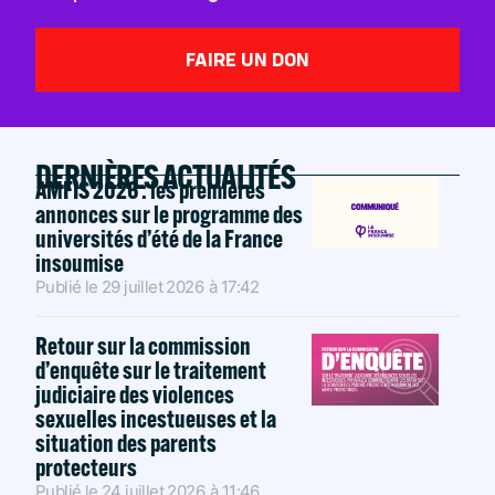
FAIRE UN DON
DERNIÈRES ACTUALITÉS
AMFIS 2026 : les premières
annonces sur le programme des
universités d’été de la France
insoumise
Publié le
29 juillet 2026
à
17:42
Retour sur la commission
d’enquête sur le traitement
judiciaire des violences
sexuelles incestueuses et la
situation des parents
protecteurs
Publié le
24 juillet 2026
à
11:46