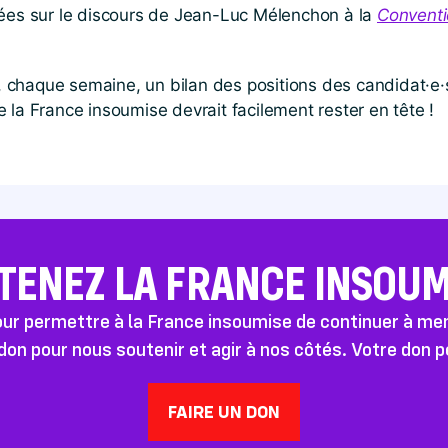
es sur le discours de Jean-Luc Mélenchon à la
Conventi
a, chaque semaine, un bilan des positions des candidat·e·
 la France insoumise devrait facilement rester en tête !
TENEZ LA FRANCE INSOUMI
pour permettre à la France insoumise de continuer à m
don pour nous soutenir et agir à nos côtés. Votre don 
FAIRE UN DON