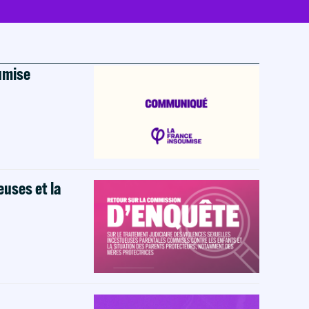
oumise
euses et la