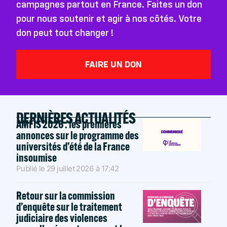
campagnes partout en France. Faites un don
pour nous soutenir et agir à nos côtés. Votre
don peut tout changer !
FAIRE UN DON
DERNIÈRES ACTUALITÉS
AMFIS 2026 : les premières
annonces sur le programme des
universités d’été de la France
insoumise
Publié le
29 juillet 2026
à
17:42
Retour sur la commission
d’enquête sur le traitement
judiciaire des violences