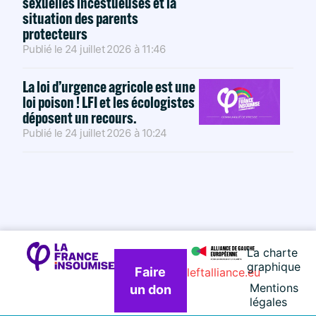
sexuelles incestueuses et la
situation des parents
protecteurs
Publié le
24 juillet 2026
à
11:46
La loi d’urgence agricole est une
loi poison ! LFI et les écologistes
déposent un recours.
Publié le
24 juillet 2026
à
10:24
La charte
graphique
Faire
leftalliance.eu
Mentions
un don
légales