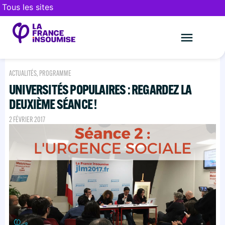
Tous les sites
Le mouveme
FAIRE UN DON
ACTUALITÉS
,
PROGRAMME
UNIVERSITÉS POPULAIRES : REGARDEZ LA
DEUXIÈME SÉANCE !
2 FÉVRIER 2017