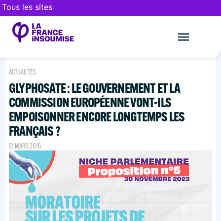
Tous les sites
Le mouveme
FAIRE UN DON
ACTUALITÉS
GLYPHOSATE : LE GOUVERNEMENT ET LA
COMMISSION EUROPÉENNE VONT-ILS
EMPOISONNER ENCORE LONGTEMPS LES
FRANÇAIS ?
21 MARS 2016