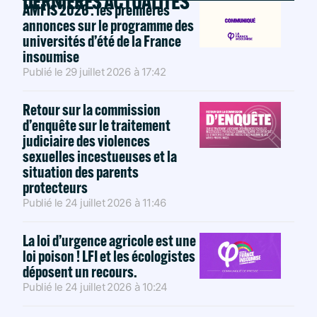
DERNIÈRES ACTUALITÉS
AMFIS 2026 : les premières
annonces sur le programme des
universités d’été de la France
insoumise
Publié le
29 juillet 2026
à
17:42
Retour sur la commission
d’enquête sur le traitement
judiciaire des violences
sexuelles incestueuses et la
situation des parents
protecteurs
Publié le
24 juillet 2026
à
11:46
La loi d’urgence agricole est une
loi poison ! LFI et les écologistes
déposent un recours.
Publié le
24 juillet 2026
à
10:24