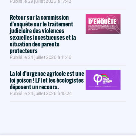
Publié le
29 juillet 2026
à
17:42
Retour sur la commission
d’enquête sur le traitement
judiciaire des violences
sexuelles incestueuses et la
situation des parents
protecteurs
Publié le
24 juillet 2026
à
11:46
La loi d’urgence agricole est une
loi poison ! LFI et les écologistes
déposent un recours.
Publié le
24 juillet 2026
à
10:24