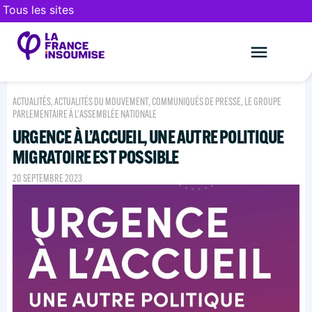
Tous les sites
Le mouveme
FAIRE UN DON
ACTUALITÉS
,
ACTUALITÉS DU MOUVEMENT
,
COMMUNIQUÉS DE PRESSE
,
LE GROUPE
PARLEMENTAIRE À L'ASSEMBLÉE NATIONALE
URGENCE À L’ACCUEIL, UNE AUTRE POLITIQUE
MIGRATOIRE EST POSSIBLE
20 SEPTEMBRE 2023