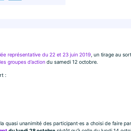
e représentative du 22 et 23 juin 2019
, un tirage au sor
es groupes d’action
du samedi 12 octobre.
t :
a quasi unanimité des participant·es a choisi de faire part
ent
du lundi 28 octobre
plutôt qu’à celle du lundi 14 octo