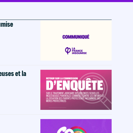
oumise
euses et la