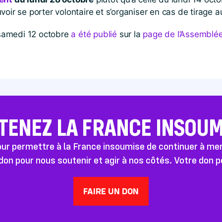
voir se porter volontaire et s’organiser en cas de tirage a
 samedi 12 octobre
a été publié
sur la
page de l’Assemblée
TENEZ LA FRANCE INSOUMI
pour permettre à la France insoumise de continuer à m
don pour nous soutenir et agir à nos côtés. Votre don 
FAIRE UN DON