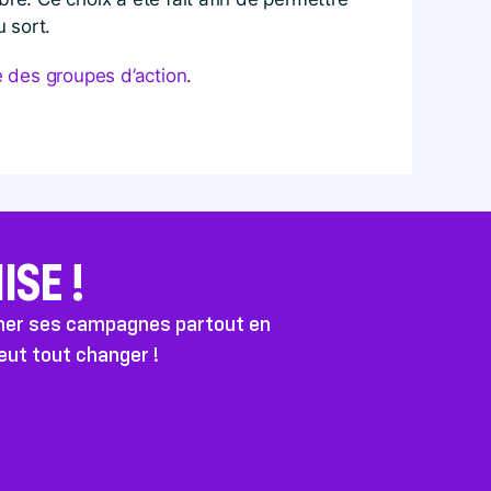
u sort.
 des groupes d’action
.
SE !
ener ses campagnes partout en
peut tout changer !